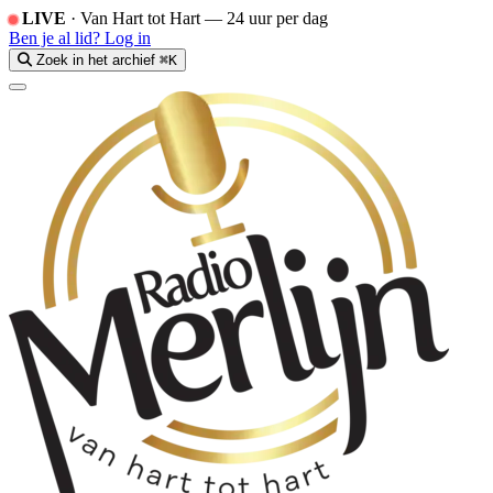
LIVE
·
Van Hart tot Hart — 24 uur per dag
Ben je al lid?
Log in
Zoek in het archief
⌘K