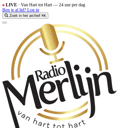
LIVE
·
Van Hart tot Hart — 24 uur per dag
Ben je al lid?
Log in
Zoek in het archief
⌘K