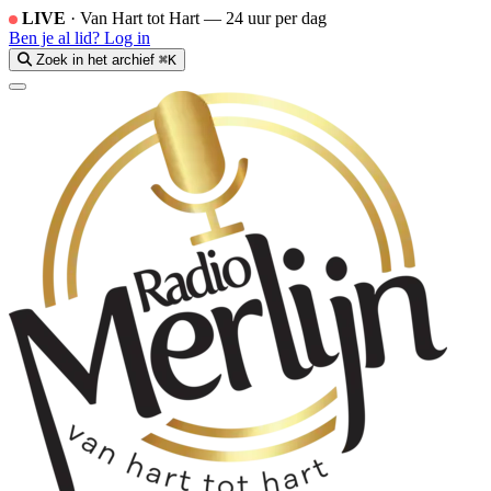
LIVE
·
Van Hart tot Hart — 24 uur per dag
Ben je al lid?
Log in
Zoek in het archief
⌘K