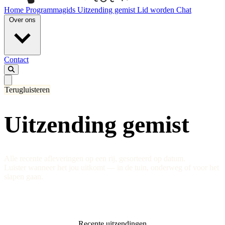
Home
Programmagids
Uitzending gemist
Lid worden
Chat
Over ons
Contact
Terugluisteren
Uitzending gemist
Alle recente afleveringen op een rij, gesorteerd op datum.
Luister wanneer het jou uitkomt — in de tuin, onderweg of voor het
slapen gaan.
Recente uitzendingen