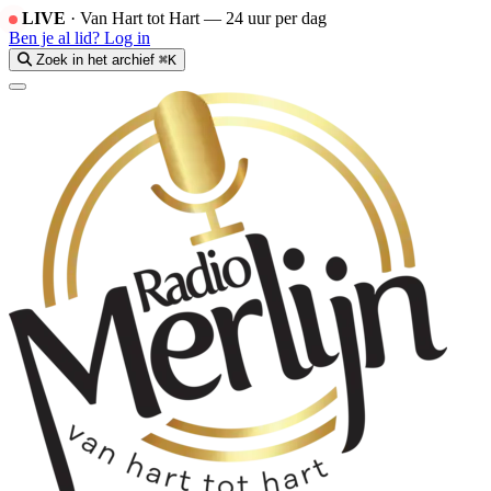
LIVE
·
Van Hart tot Hart — 24 uur per dag
Ben je al lid?
Log in
Zoek in het archief
⌘K