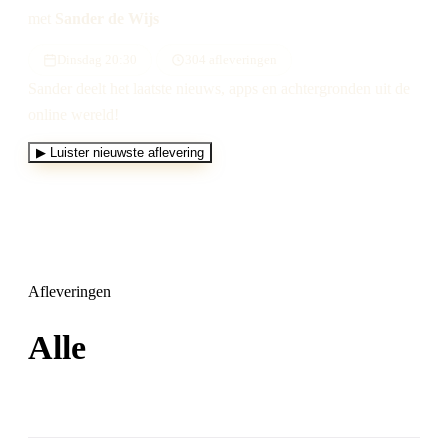
met
Sander de Wijs
Dinsdag 20:30
304 afleveringen
Sander deelt het laatste nieuws, apps en achtergronden uit de
online wereld!
▶
Luister nieuwste aflevering
Afleveringen
Alle
304 afleveringen