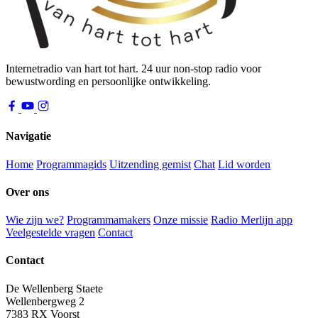
Internetradio van hart tot hart. 24 uur non-stop radio voor
bewustwording en persoonlijke ontwikkeling.
Navigatie
Home
Programmagids
Uitzending gemist
Chat
Lid worden
Over ons
Wie zijn we?
Programmamakers
Onze missie
Radio Merlijn app
Veelgestelde vragen
Contact
Contact
De Wellenberg Staete
Wellenbergweg 2
7383 RX Voorst