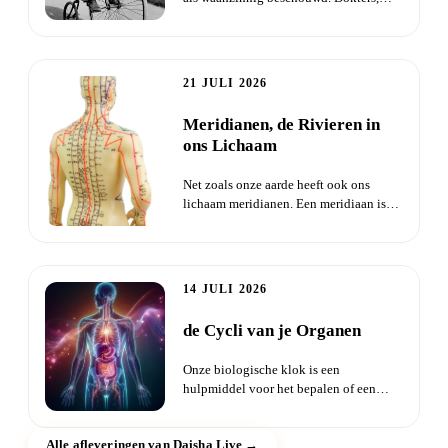
dominees en kranten waars...
21 JULI 2026
Meridianen, de Rivieren in
ons Lichaam
Net zoals onze aarde heeft ook ons
lichaam meridianen. Een meridiaan is
een sterk geconcentreerde Qi...
14 JULI 2026
de Cycli van je Organen
Onze biologische klok is een
hulpmiddel voor het bepalen of een
orgaan uit balans is. Dit hulpmiddel...
Alle afleveringen van Daisha Live →