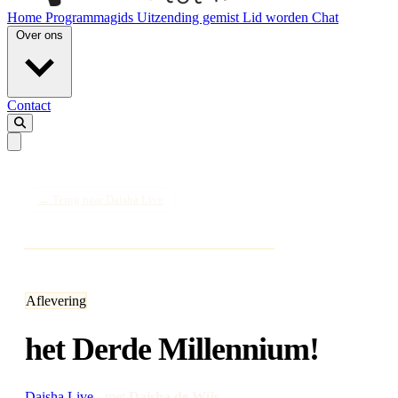
Home
Programmagids
Uitzending gemist
Lid worden
Chat
Over ons
Contact
← Terug naar Daisha Live
Aflevering
het Derde Millennium!
Daisha Live
·
met
Daisha de Wijs