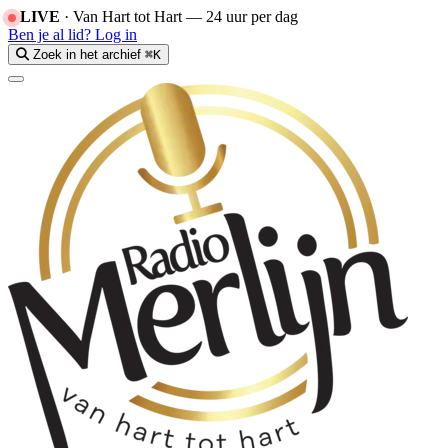
LIVE
·
Van Hart tot Hart — 24 uur per dag
Ben je al lid?
Log in
Zoek in het archief
⌘K