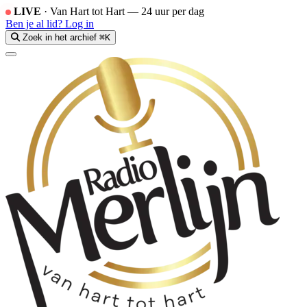
LIVE
·
Van Hart tot Hart — 24 uur per dag
Ben je al lid?
Log in
Zoek in het archief
⌘K