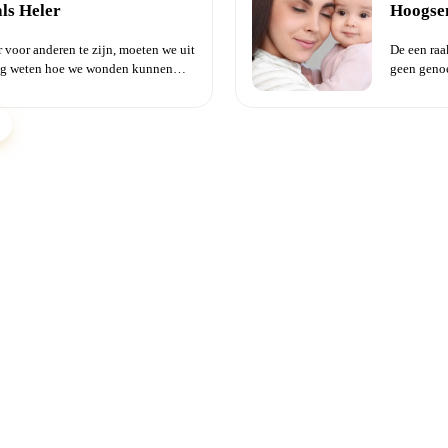
ls Heler
Hoogsen
 voor anderen te zijn, moeten we uit
De een raa
ing weten hoe we wonden kunnen
geen genoe
wat do...