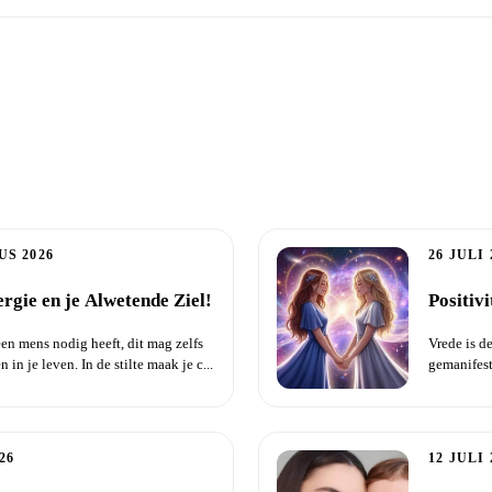
elentaal
US 2026
26 JULI 
nergie en je Alwetende Ziel!
Positiv
 een mens nodig heeft, dit mag zelfs
Vrede is d
 in je leven. In de stilte maak je c...
gemanifest
aan zijn rei
26
12 JULI 