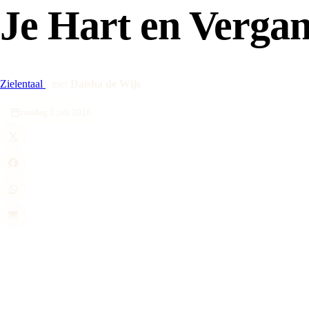
Je Hart en Vergan
Zielentaal
·
met
Daisha de Wijs
zondag 5 juli 2026