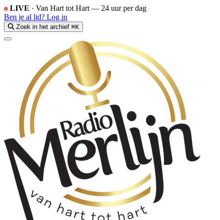
LIVE
·
Van Hart tot Hart — 24 uur per dag
Ben je al lid?
Log in
Zoek in het archief
⌘K