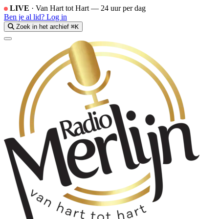
LIVE
·
Van Hart tot Hart — 24 uur per dag
Ben je al lid?
Log in
Zoek in het archief
⌘K