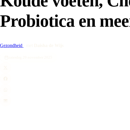
Koude voeten, Ch
Probiotica en me
Gezondheid
·
met
Daisha de Wijs
zaterdag 29 november 2025