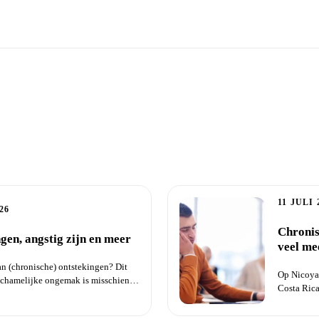
zondheid
11 JULI 
26
Chronis
gen, angstig zijn en meer
veel me
an (chronische) ontstekingen? Dit
Op Nicoya,
ichamelijke ongemak is misschien
Costa Rica
normaal. Ve