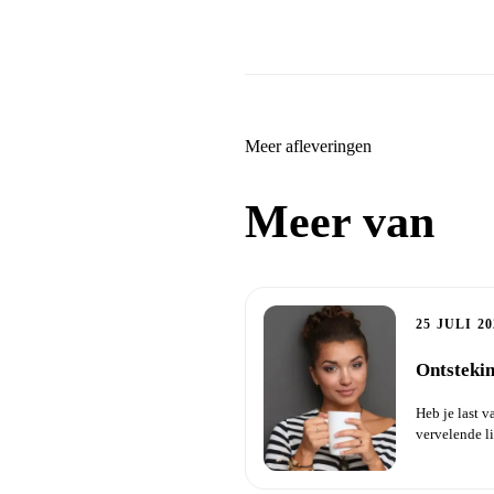
Meer afleveringen
Meer van
Ge
25 JULI 20
Ontstekin
Heb je last v
vervelende l
wel een...