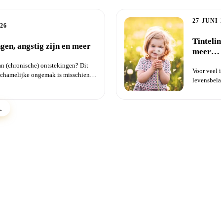
27 JUNI 
026
Tinteli
gen, angstig zijn en meer
meer…
an (chronische) ontstekingen? Dit
Voor veel 
ichamelijke ongemak is misschien
levensbela
groeit ove.
→