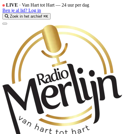
LIVE
·
Van Hart tot Hart — 24 uur per dag
Ben je al lid?
Log in
Zoek in het archief
⌘K