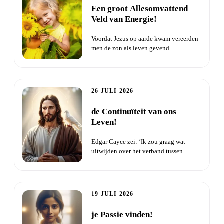
Een groot Allesomvattend
Veld van Energie!
Voordat Jezus op aarde kwam vereerden
men de zon als leven gevend
middelpunt. Men erkende deze als h...
26 JULI 2026
de Continuïteit van ons
Leven!
Edgar Cayce zei: ‘Ik zou graag wat
uitwijden over het verband tussen
bewustzijn en leven en dood - d...
19 JULI 2026
je Passie vinden!