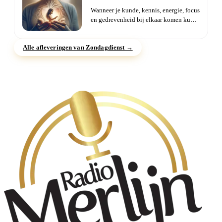
Wanneer je kunde, kennis, energie, focus
en gedrevenheid bij elkaar komen kun
je er zeker van zijn d...
Alle afleveringen van Zondagdienst →