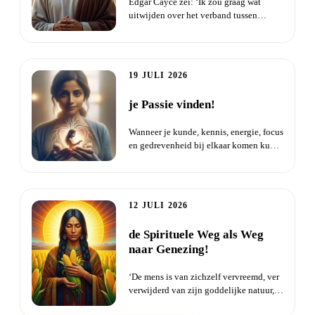
Edgar Cayce zei: ‘Ik zou graag wat
uitwijden over het verband tussen
bewustzijn en leven en dood - d...
19 JULI 2026
je Passie vinden!
Wanneer je kunde, kennis, energie, focus
en gedrevenheid bij elkaar komen kun
je er zeker van zijn d...
12 JULI 2026
de Spirituele Weg als Weg
naar Genezing!
‘De mens is van zichzelf vervreemd, ver
verwijderd van zijn goddelijke natuur,
van zijn ware wezen....