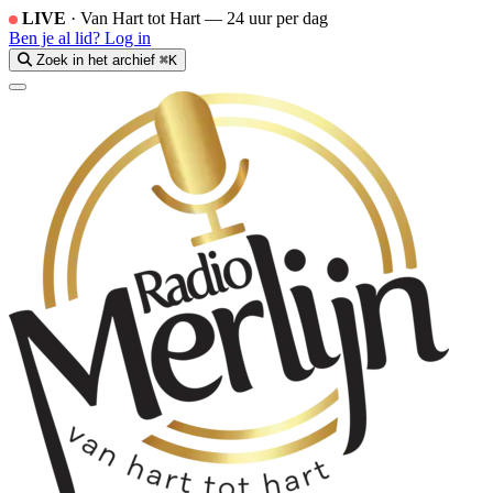
LIVE
·
Van Hart tot Hart — 24 uur per dag
Ben je al lid?
Log in
Zoek in het archief
⌘K