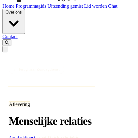
Home
Programmagids
Uitzending gemist
Lid worden
Chat
Over ons
Contact
← Terug naar Zondagdienst
Aflevering
Menselijke relaties
Zondagdienst
·
met
Daisha de Wijs