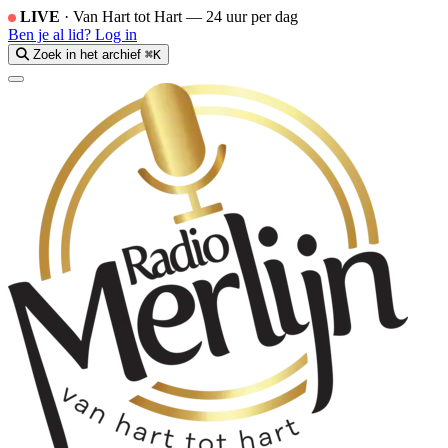
LIVE
·
Van Hart tot Hart — 24 uur per dag
Ben je al lid?
Log in
Zoek in het archief
⌘K