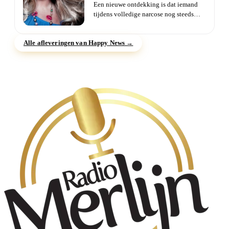
Een nieuwe ontdekking is dat iemand
tijdens volledige narcose nog steeds
bereikbaar is. Het lijkt er...
Alle afleveringen van Happy News →