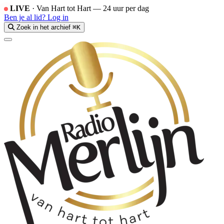
LIVE
·
Van Hart tot Hart — 24 uur per dag
Ben je al lid?
Log in
Zoek in het archief
⌘K