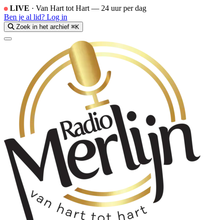
LIVE
·
Van Hart tot Hart — 24 uur per dag
Ben je al lid?
Log in
Zoek in het archief
⌘K