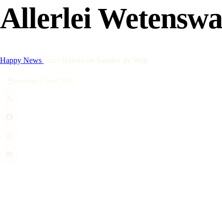
Allerlei Wetensw
Happy News
·
met
Daisha en Sander de Wijs
zaterdag 27 juni 2026