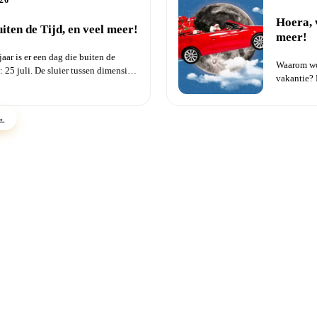
26
Hoera, 
iten de Tijd, en veel meer!
meer!
jaar is er een dag die buiten de
Waarom wor
: 25 juli. De sluier tussen dimensies
vakantie? 
hoe je l...
 →