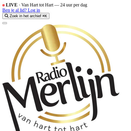
LIVE
·
Van Hart tot Hart — 24 uur per dag
Ben je al lid?
Log in
Zoek in het archief
⌘K