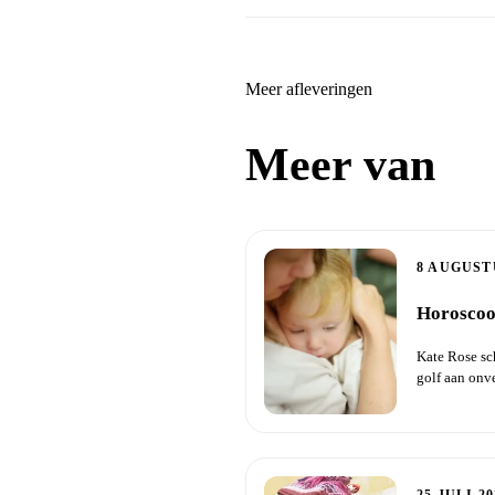
Meer afleveringen
Meer van
H
8 AUGUST
Horoscoo
Kate Rose sc
golf aan onv
je ku...