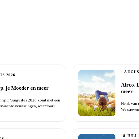
appy News
1 AUGUS
US 2026
Airco, L
p, je Moeder en meer
meer
hrijft: ‘Augustus 2026 komt met een
Henk van d
erwachte verrassingen, waardoor je
We streven
zijn...
18 JULI 