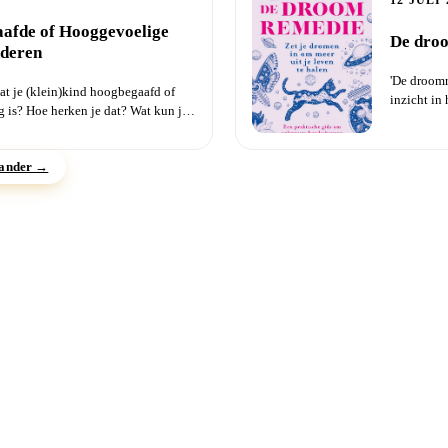
12 JULI 
afde of Hooggevoelige
De dro
nderen
'De droom
at je (klein)kind hoogbegaafd of
inzicht in
 is? Hoe herken je dat? Wat kun je
persoonlijk
Sander →