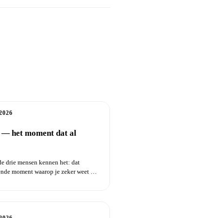
2026
 — het moment dat al
e drie mensen kennen het: dat
nde moment waarop je zeker weet —
l een...