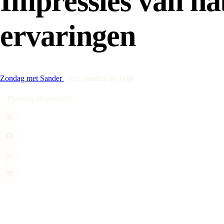
Impressies van na
ervaringen
Zondag met Sander
·
met
Sander de Wijs
zondag 29 juni 2025