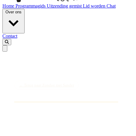
Home
Programmagids
Uitzending gemist
Lid worden
Chat
Over ons
Contact
← Terug naar Zondag met Sander