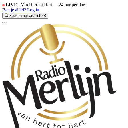
LIVE
·
Van Hart tot Hart — 24 uur per dag
Ben je al lid?
Log in
Zoek in het archief
⌘K