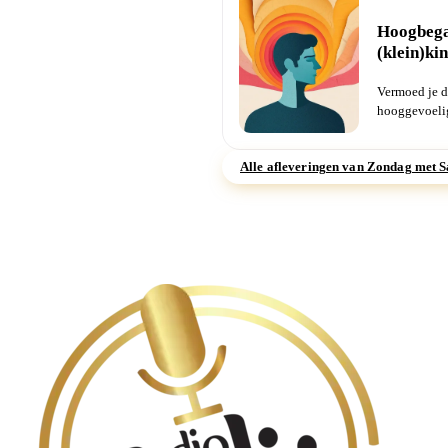
Hoogbega
(klein)ki
Vermoed je d
hooggevoelig
met zo’n...
Alle afleveringen van Zondag met 