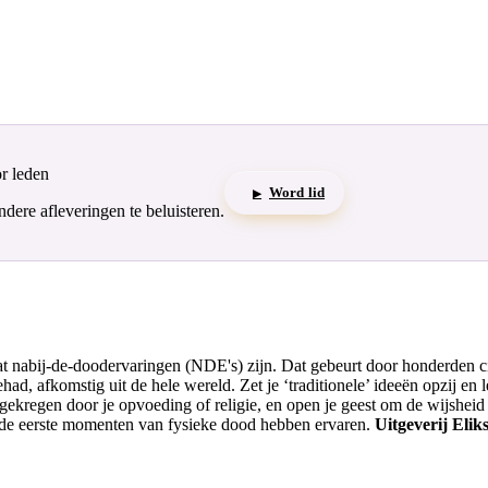
or leden
Word lid
▶
ere afleveringen te beluisteren.
at nabij-de-doodervaringen (NDE's) zijn. Dat gebeurt door honderden c
d, afkomstig uit de hele wereld. Zet je ‘traditionele’ ideeën opzij en l
gekregen door je opvoeding of religie, en open je geest om de wijsheid 
 de eerste momenten van fysieke dood hebben ervaren.
Uitgeverij Eli