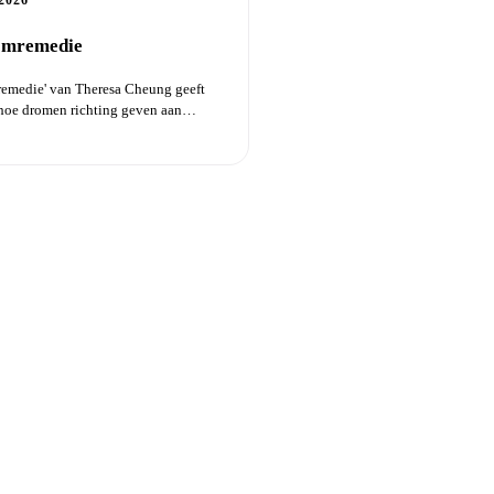
2026
omremedie
remedie' van Theresa Cheung geeft
 hoe dromen richting geven aan
e gro...