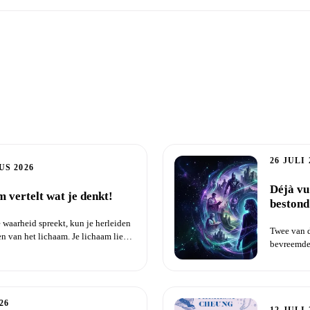
ndag met Sander
26 JULI 
US 2026
Déjà vu
m vertelt wat je denkt!
bestond
 waarheid spreekt, kun je herleiden
Twee van d
en van het lichaam. Je lichaam liegt
bevreemde
dit heb ik a
26