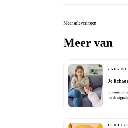
Meer afleveringen
Meer van
Zo
2 AUGUST
Je lichaa
Of iemand de
uit de signal
na...
19 JULI 20