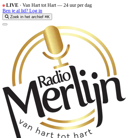
LIVE
·
Van Hart tot Hart — 24 uur per dag
Ben je al lid?
Log in
Zoek in het archief
⌘K