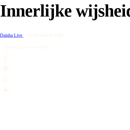
Innerlijke wijshei
Daisha Live
·
met
Daisha de Wijs
dinsdag 21 oktober 2025