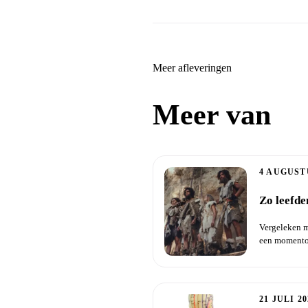
Meer afleveringen
Meer van
Da
4 AUGUST
Zo leefde
Vergeleken me
een momentop
eerste...
21 JULI 20