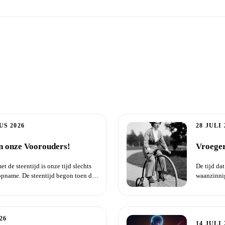
isha Live
US 2026
28 JULI 
n onze Voorouders!
Vroege
t de steentijd is onze tijd slechts
De tijd da
name. De steentijd begon toen de
waanzinni
kranten waa
26
14 JULI 