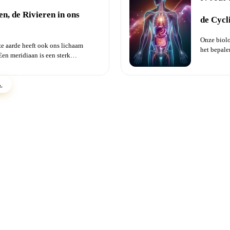
n, de Rivieren in ons
de Cycl
Onze biolo
ze aarde heeft ook ons lichaam
het bepalen
Een meridiaan is een sterk
hulpmiddel
de Qi...
→