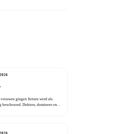
2026
r
t vrouwen gingen fietsen werd als
g beschouwd. Dokters, dominees en
rs...
2026