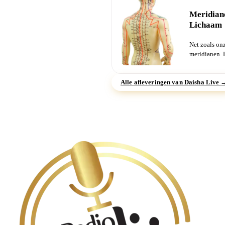
Meridiane
Lichaam
Net zoals on
meridianen. 
geconcentreer
Alle afleveringen van Daisha Live 